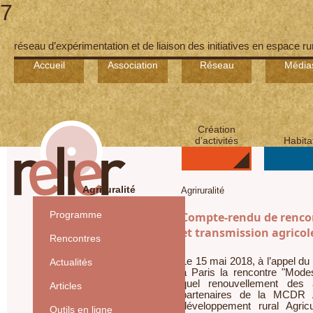
7
réseau d’expérimentation et de liaison des initiatives en espace ru
Accueil
Association
Réseau
Média
Création
d’activités
Habita
Agriruralité
Agriruralité
Programme
Compte-rendu de renco
et transmission agricole
Rencontres
Le 15 mai 2018, à l’appel du 
Actualités
à Paris la rencontre "Modes 
quel renouvellement des
Articles
partenaires de la MCDR AG
développement rural Agricu
Outils en ligne