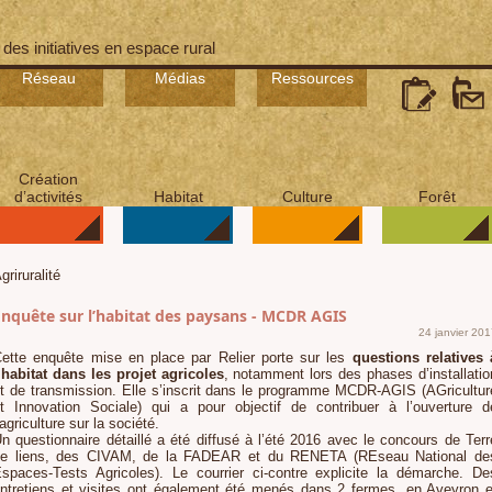
 des initiatives en espace rural
Réseau
Médias
Ressources
Création
d’activités
Habitat
Culture
Forêt
griruralité
Enquête sur l’habitat des paysans - MCDR AGIS
24 janvier 201
ette enquête mise en place par Relier porte sur les
questions relatives 
’habitat dans les projet agricoles
, notamment lors des phases d’installatio
t de transmission. Elle s’inscrit dans le programme MCDR-AGIS (AGricultur
t Innovation Sociale) qui a pour objectif de contribuer à l’ouverture d
’agriculture sur la société.
n questionnaire détaillé a été diffusé à l’été 2016 avec le concours de Terr
e liens, des CIVAM, de la FADEAR et du RENETA (REseau National de
spaces-Tests Agricoles). Le courrier ci-contre explicite la démarche. De
ntretiens et visites ont également été menés dans 2 fermes, en Aveyron e