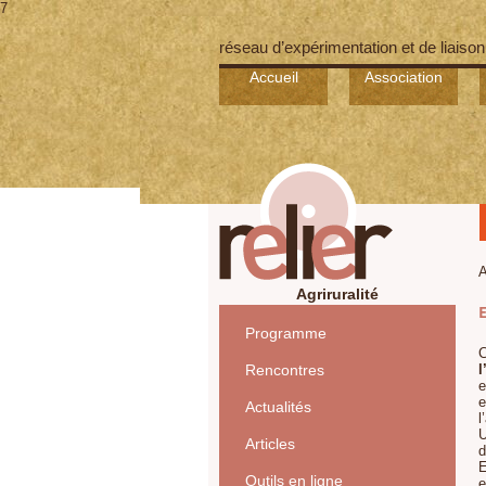
7
réseau d’expérimentation et de liaison
Accueil
Association
A
Agriruralité
Programme
C
Rencontres
l
e
e
Actualités
l
U
Articles
d
E
Outils en ligne
e