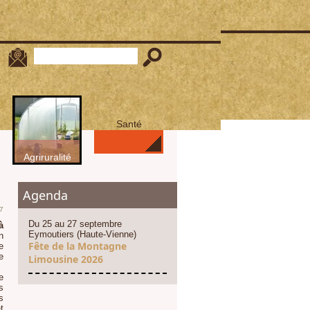
Santé
Agriruralité
Agenda
7
Du 25 au 27 septembre
à
Eymoutiers (Haute-Vienne)
n
Fête de la Montagne
e
e
Limousine 2026
e
s
s
t