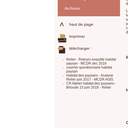
d
Archives
L
l
u
j
haut de page
c
d
imprimer
télécharger :
R
-
Relier - Retours enquête habitat
paysan - MCDR dec 2016
-
courrier questionnaire habitat
paysan
-
Habitat des paysans - Analyse
Relier juin 2017 - MCDR AGIS.
-
CR Atelier habitat des paysans -
Brioude 15 juin 2018 - Relier
H
C