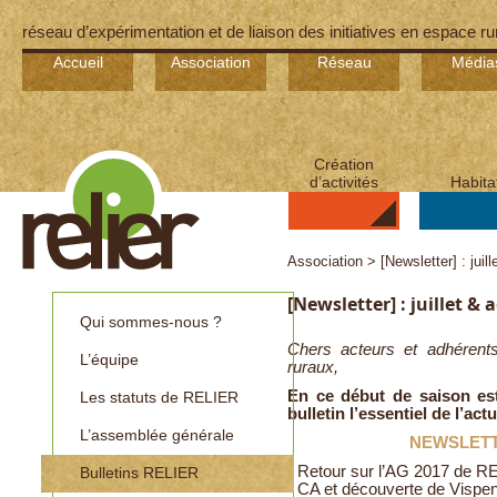
réseau d’expérimentation et de liaison des initiatives en espace ru
Accueil
Association
Réseau
Média
Création
d’activités
Habita
Association > [Newsletter] : juil
[Newsletter] : juillet & 
Qui sommes-nous ?
Chers acteurs et adhérents 
L’équipe
ruraux,
En ce début de saison es
Les statuts de RELIER
bulletin l’essentiel de l’ac
L’assemblée générale
NEWSLETTER
- Retour sur l’AG 2017 de R
Bulletins RELIER
- CA et découverte de Vispe