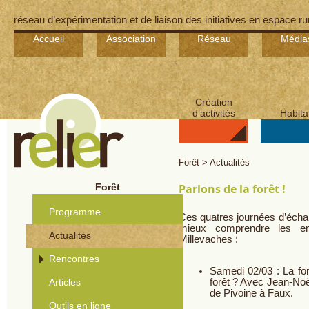
réseau d’expérimentation et de liaison des initiatives en espace ru
Accueil
Association
Réseau
Média
Création
d’activités
Habita
Forêt > Actualités
Forêt
Parlons de la forêt !
Programme
Ces quatres journées d’écha
mieux comprendre les en
Actualités
Millevaches :
Rencontres
Samedi 02/03 : La fo
Articles
forêt ? Avec Jean-No
de Pivoine à Faux.
Outils en ligne