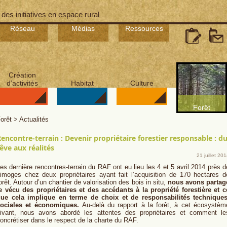
 des initiatives en espace rural
Réseau
Médias
Ressources
Création
d’activités
Habitat
Culture
Forêt
orêt > Actualités
encontre-terrain : Devenir propriétaire forestier responsable : d
êve aux réalités
21 juillet 20
es dernière rencontres-terrain du RAF ont eu lieu les 4 et 5 avril 2014 près d
imoges chez deux propriétaires ayant fait l’acquisition de 170 hectares d
orêt. Autour d’un chantier de valorisation des bois in situ,
nous avons partag
e vécu des propriétaires et des accédants à la propriété forestière et c
ue cela implique en terme de choix et de responsabilités techniques
sociales et économiques.
Au-delà du rapport à la forêt, à cet écosystèm
ivant, nous avons abordé les attentes des propriétaires et comment le
oncrétiser dans le respect de la charte du RAF.