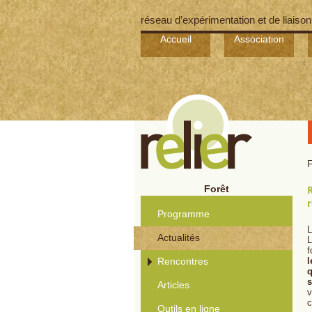
réseau d’expérimentation et de liaison
Accueil
Association
F
Forêt
R
r
Programme
L
Actualités
L
f
Rencontres
l
q
Articles
v
c
Outils en ligne