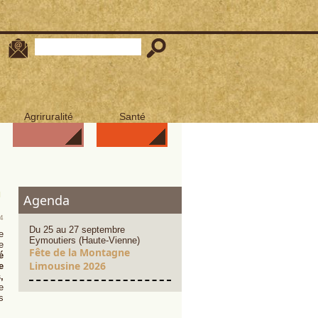
Agriruralité
Santé
u
Agenda
14
Du 25 au 27 septembre
e
Eymoutiers (Haute-Vienne)
e
Fête de la Montagne
é
Limousine 2026
e
,
e
s