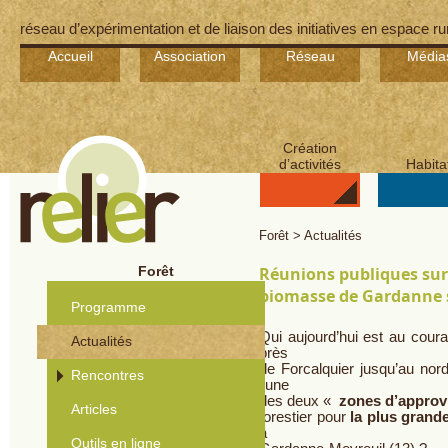
réseau d’expérimentation et de liaison des initiatives en espace ru
Accueil
Association
Réseau
Média
Création
d’activités
Habita
Forêt > Actualités
Forêt
Réunions publiques sur 
biomasse de Gardanne s
Programme
Qui aujourd’hui est au coura
Actualités
près
de Forcalquier jusqu’au nor
Rencontres
l’une
des deux «
zones d’approvi
Articles
forestier pour
la plus grand
à
Outils en ligne