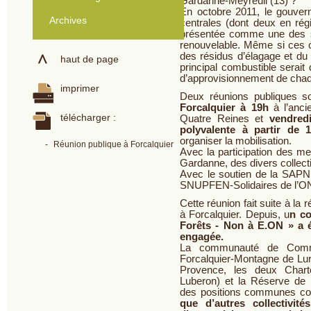
Gardanne-Meyreuil (13) ?
En octobre 2011, le gouve
Archives
centrales (dont deux en rég
présentée comme une des s
renouvelable. Même si ces c
des résidus d’élagage et du 
haut de page
principal combustible serai
d’approvisionnement de chaq
imprimer
Deux réunions publiques s
Forcalquier à 19h
à l’anci
télécharger :
Quatre Reines et
vendred
polyvalente à partir de 
organiser la mobilisation.
-
Réunion publique à Forcalquier
Avec la participation des me
Gardanne, des divers collect
Avec le soutien de la SAPN
SNUPFEN-Solidaires de l’ONF,
Cette réunion fait suite à la
à Forcalquier. Depuis, u
n co
Forêts - Non à E.ON » a é
engagée.
La communauté de Comm
Forcalquier-Montagne de Lur
Provence, les deux Chart
Luberon) et la Réserve de 
des positions communes con
que d’autres collectivité