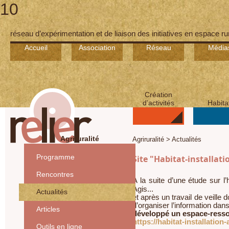
10
réseau d’expérimentation et de liaison des initiatives en espace ru
Accueil
Association
Réseau
Média
Création
d’activités
Habita
Agriruralité
Agriruralité > Actualités
Programme
Site "Habitat-installati
Rencontres
A la suite d’une étude sur 
Agis...
Actualités
et après un travail de veille
d’organiser l’information da
Articles
développé un espace-resso
https://habitat-installation
Outils en ligne