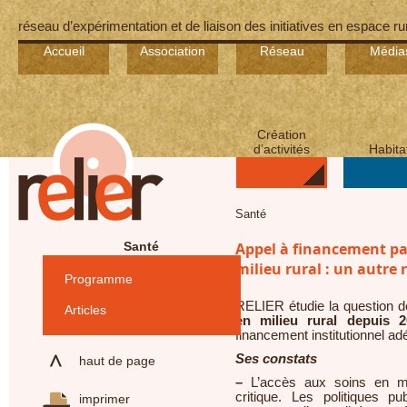
réseau d’expérimentation et de liaison des initiatives en espace ru
Accueil
Association
Réseau
Média
Création
d’activités
Habita
Santé
Santé
Appel à financement ​par
milieu rural : un autre 
Programme
RELIER étudie la question de
Articles
en milieu rural depuis 2
financement institutionnel ad
Ses constats
haut de page
–
L’accès aux soins en mil
critique. Les politiques p
imprimer