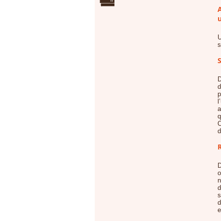
A
u
U
s
S
D
d
p
l
a
q
O
d
D
o
n
d
s
d
e