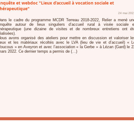
nquête et webdoc "Lieux d’accueil à vocation sociale et
thérapeutique"
24 mai 202
ans le cadre du programme MCDR Terreau 2018-2022, Relier a mené un
nquête autour de lieux singuliers d’accueil rural à visée sociale e
hérapeutique (une dizaine de visites et de nombreux entretiens ont ét
éalisées).
ous avons organisé des ateliers pour mettre en discussion et valoriser le
ieux et les matériaux récoltés avec le LVA (lieu de vie et d’accueil) « L
oucous » en Aveyron et avec l’association « la Gerbe » à Lézan (Gard) le 2
ars 2022. Ce dernier temps a permis de (…)
Accueil
Agenda
Haut de page
Association