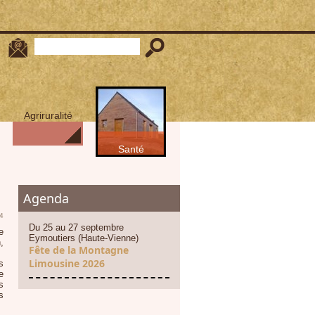
Agriruralité
Santé
Agenda
4
Du 25 au 27 septembre
e
Eymoutiers (Haute-Vienne)
,
Fête de la Montagne
Limousine 2026
s
e
s
s