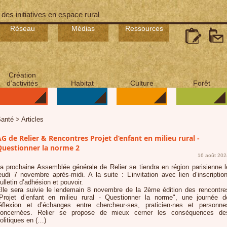
 des initiatives en espace rural
Réseau
Médias
Ressources
Création
d’activités
Habitat
Culture
Forêt
anté > Articles
G de Relier & Rencontres Projet d’enfant en milieu rural -
Questionner la norme 2
16 août 202
a prochaine Assemblée générale de Relier se tiendra en région parisienne l
eudi 7 novembre après-midi. A la suite : L’invitation avec lien d’inscription
ulletin d’adhésion et pouvoir.
lle sera suivie le lendemain 8 novembre de la 2ème édition des rencontre
Projet d’enfant en milieu rural - Questionner la norme", une journée d
éflexion et d’échanges entre chercheur⋅ses, praticien⋅nes et personne
oncernées. Relier se propose de mieux cerner les conséquences de
olitiques en (…)