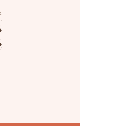
2
e
t
é
s
e
2