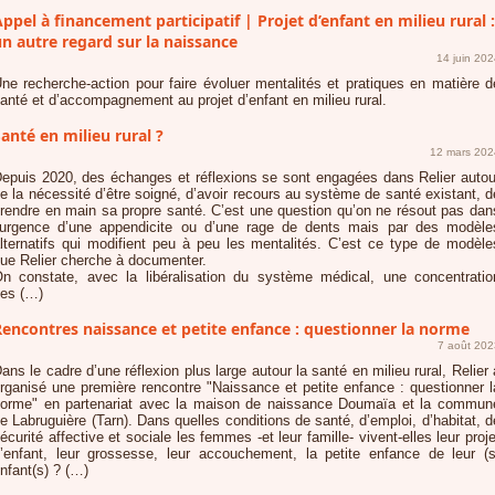
ppel à financement ​participatif | Projet d’enfant en milieu rural :
n autre regard sur la naissance
14 juin 20
ne recherche-action pour faire évoluer mentalités et pratiques en matière d
anté et d’accompagnement au projet d’enfant en milieu rural.
anté en milieu rural ?
12 mars 202
epuis 2020, des échanges et réflexions se sont engagées dans Relier autou
e la nécessité d’être soigné, d’avoir recours au système de santé existant, d
rendre en main sa propre santé. C’est une question qu’on ne résout pas dan
’urgence d’une appendicite ou d’une rage de dents mais par des modèle
lternatifs qui modifient peu à peu les mentalités. C’est ce type de modèle
ue Relier cherche à documenter.
n constate, avec la libéralisation du système médical, une concentratio
es (…)
Rencontres naissance et petite enfance : questionner la norme
7 août 202
ans le cadre d’une réflexion plus large autour la santé en milieu rural, Relier 
rganisé une première rencontre "Naissance et petite enfance : questionner l
orme" en partenariat avec la maison de naissance Doumaïa et la commun
e Labruguière (Tarn). Dans quelles conditions de santé, d’emploi, d’habitat, d
écurité affective et sociale les femmes -et leur famille- vivent-elles leur proje
’enfant, leur grossesse, leur accouchement, la petite enfance de leur (s
nfant(s) ? (…)