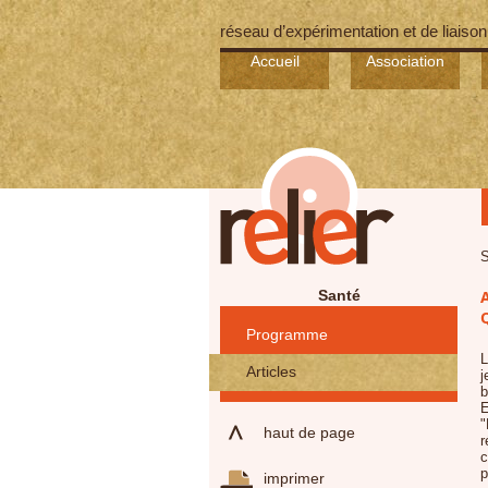
réseau d’expérimentation et de liaison
Accueil
Association
S
Santé
A
Programme
L
Articles
j
b
E
"
haut de page
r
c
p
imprimer