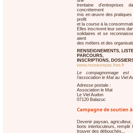
une
trentaine d’entreprises 
concrètement
mis en œuvre des pratiques 
profit
et la course à la consommati
Elles inscrivent leur sens dan
solidaires et se reconnaiss
aient
des métiers et des organisati
RENSEIGNEMENTS, LIST
PARCOURS,
INSCRIPTIONS, DOSSIER
www.reseaurepas.free.fr
Le compagnonnage est «
l’association le Mat au Viel 
Adresse postale :
Association le Mat
Le Viel Audon
07120 Balazuc
Campagne de soutien à l
Devenir paysan, agriculteur, 
bons interlocuteurs, remplir
trouver des débouchés...