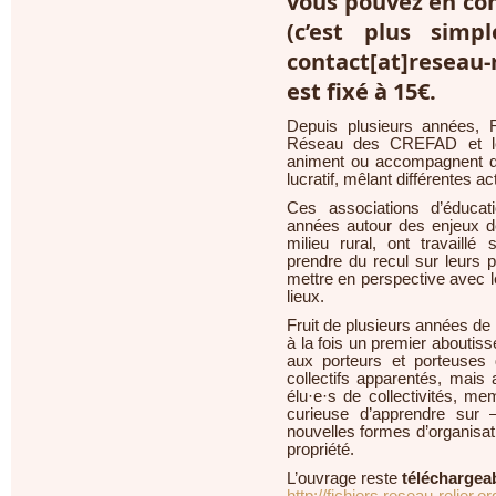
vous pouvez en c
(c’est plus simp
contact[at]reseau-r
est fixé à 15€.
Depuis plusieurs années,
Réseau des CREFAD et le 
animent ou accompagnent de
lucratif, mêlant différentes ac
Ces associations d’éducat
années autour des enjeux de 
milieu rural, ont travaillé
prendre du recul sur leurs p
mettre en perspective avec 
lieux.
Fruit de plusieurs années de 
à la fois un premier aboutiss
aux porteurs et porteuses d
collectifs apparentés, mais
élu·e·s de collectivités, m
curieuse d’apprendre sur 
nouvelles formes d’organisatio
propriété.
L’ouvrage reste
téléchargea