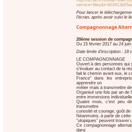
http://fichiers.reseau-relier.o
service=files&t=b03413b55
Pour lancer le téléchargement
l’écran, après avoir suivi le l
Compagnonnage Alternat
20ème session de compag
Du 15 février 2017 au 24 jui
Date limite d’inscription : 1
LE COMPAGNONNAGE
Ouvert à des personnes qui s
s’évaluer au contact de la réa
fait le chemin avant eux, le
France" dans les entrepr
apprendre un
métier mais à transmettre de
Organisé une fois par an de f
entre immersions individuell
Quatre mois, c’est peu de
transmettre
curiosité et courage, goût de l
Néanmoins, à partir de cette 
"utopiques" peuvent trouver u
Ce compagnonnage alternatif
dans