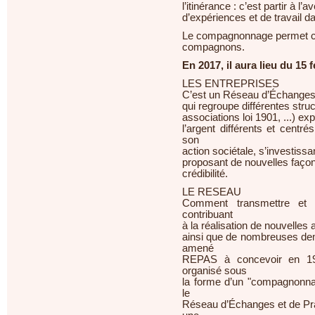
l’itinérance : c’est partir à l’
d’expériences et de travail d
Le compagnonnage permet cha
compagnons.
En 2017, il aura lieu du 15 f
LES ENTREPRISES
C’est un Réseau d’Échanges e
qui regroupe différentes str
associations loi 1901, ...) ex
l’argent différents et centr
son
action sociétale, s’investissa
proposant de nouvelles faço
crédibilité.
LE RESEAU
Comment transmettre et af
contribuant
à la réalisation de nouvelles
ainsi que de nombreuses dem
amené
REPAS à concevoir en 199
organisé sous
la forme d’un "compagnonnage
le
Réseau d’Échanges et de Prat