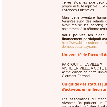
Terres Vivantes
aide ceux q
propre activité agricole. Ell
Pyrénées-Orientales.
Mais cette aventure humain
Vivantes
subit des retards 
avoir réalisé les actions) e
notamment à la réforme territ
Vous pouvez les aider
financement participatif ava
http://www.kisskissbankbank.c
de-nouveaux-paysans
Université de l’accueil 
PARTOUT .... LA VILLE ?
VIVRE EN VILLE, A COTE D
4eme edition de cette unive
Clermont-Ferrand
Un guide des statuts jur
d’activités en milieu rur
Les associations du résea
Vivantes 34 publient un Gu
sociaux de la création d’activi