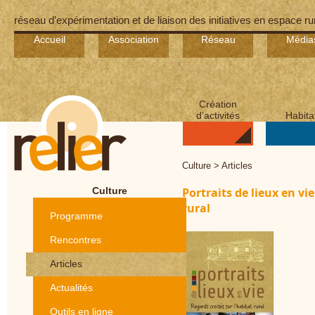
réseau d’expérimentation et de liaison des initiatives en espace ru
Accueil
Association
Réseau
Média
Création
d’activités
Habita
Culture > Articles
Culture
Portraits de lieux en vie
rural
Programme
Rencontres
Articles
Actualités
Outils en ligne