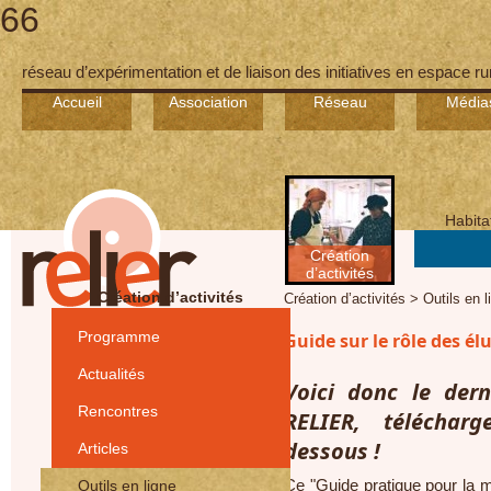
66
réseau d’expérimentation et de liaison des initiatives en espace ru
Accueil
Association
Réseau
Média
Habita
Création
d’activités
Création d’activités
Création d’activités > Outils en 
Programme
Guide sur le rôle des élu
Actualités
Voici donc le dern
Rencontres
RELIER, téléchar
dessous !
Articles
Outils en ligne
Ce "Guide pratique pour la 