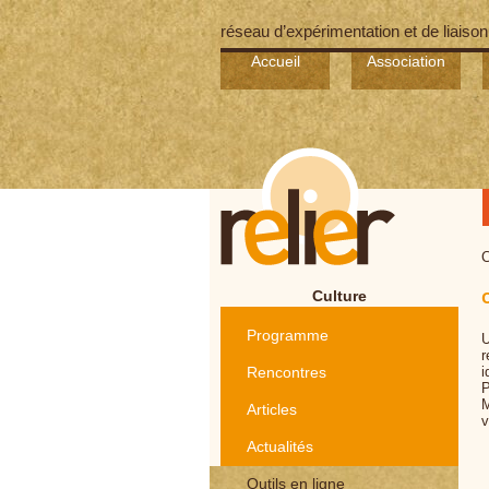
réseau d’expérimentation et de liaison
Accueil
Association
C
Culture
O
Programme
U
r
Rencontres
i
P
M
Articles
v
Actualités
Outils en ligne