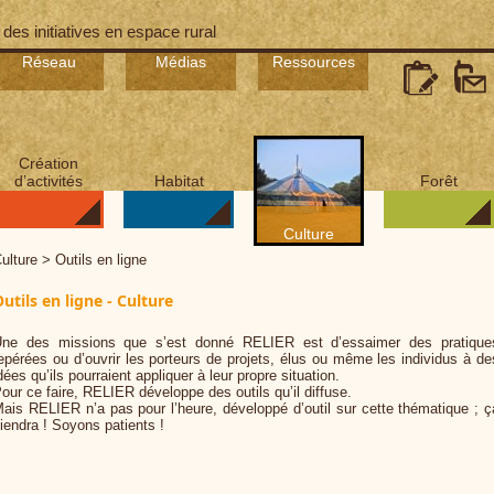
 des initiatives en espace rural
Réseau
Médias
Ressources
Création
d’activités
Habitat
Forêt
Culture
ulture > Outils en ligne
utils en ligne - Culture
ne des missions que s’est donné RELIER est d’essaimer des pratique
epérées ou d’ouvrir les porteurs de projets, élus ou même les individus à de
dées qu’ils pourraient appliquer à leur propre situation.
our ce faire, RELIER développe des outils qu’il diffuse.
ais RELIER n’a pas pour l’heure, développé d’outil sur cette thématique ; ç
iendra ! Soyons patients !