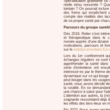
Spécialisation gratifiante 
réelle et/ou ressentie ? Qu
lointain ? On pourrait inclu
des freins qui empêchent u
compte des réalités des lac
de sa propre santé par chacu
Parcours du groupe santé/c
Dès 2018, Relier s’est intére
et thérapeutique dans le 
menée auprès d’une dizaine d
motivations, parcours et fon
sur le
webdocumentaire Esca
Lors du 1er confinement qui
échanges réguliers se sont t
appréhender la santé dans 
série d’entretiens ont ens
intéressé⋅es par le thème de l
dynamique sur ce qui bouge e
peut bouger dans les usages
santé, nous avons décidé de 
la ruralité. En se demandant 
une chance à saisir pour l’ad
L’attention aux autres, la (r
soignante ressortaient déjà 
les effets des tiers-lieux en mi
Fin 2022, Nous avons enclench