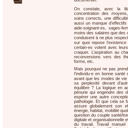
documenter.
On constate, avec la lib
concentration des moyens, 
soins corrects, une difficul
aussi un manque d’effectifs
aide-soignant⋅es, sages-fem
moins des salaires que des co
conduisent à ne plus respecte
sur quoi repose l’existenc
certain⋅es votent avec leur
craquer. L’aspiration au ch
reconversions vers des th
forme, etc.
Mais pourquoi ne pas prendr
l’individu⋅e en bonne santé d
avant que les modes de vie 
sa perplexité devant d’au
équilibre ? La logique en a
pénurie qui engendre des dé
espérer une autre concepti
pathologie. Et que cela se 
assure globalement son effi
énergie, habitat, mobilité quo
question du couple santé/trav
digitale et organisationnelle 
du travail. Travail manuel 