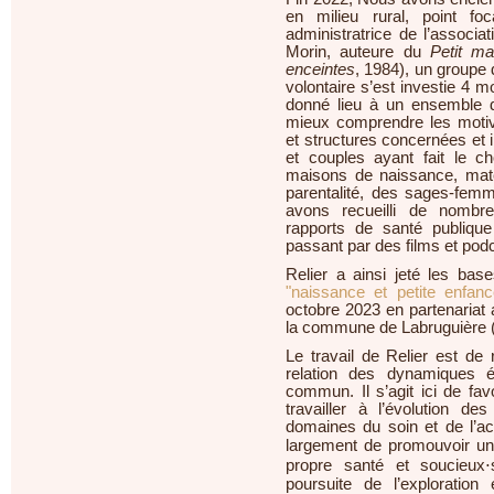
en milieu rural, point f
administratrice de l’associa
Morin, auteure du
Petit m
enceintes
, 1984), un groupe 
volontaire s’est investie 4 
donné lieu à un ensemble d
mieux comprendre les motiv
et structures concernées et
et couples ayant fait le c
maisons de naissance, mate
parentalité, des sages-femme
avons recueilli de nombre
rapports de santé publique o
passant par des films et pod
Relier a ainsi jeté les ba
"naissance et petite enfan
octobre 2023 en partenariat
la commune de Labruguière (
Le travail de Relier est de
relation des dynamiques é
commun. Il s’agit ici de fav
travailler à l’évolution d
domaines du soin et de l’a
largement de promouvoir une
propre santé et soucieux
poursuite de l’exploration 