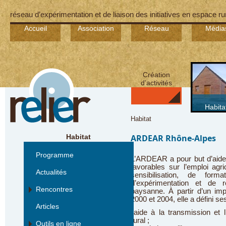
réseau d’expérimentation et de liaison des initiatives en espace ru
Accueil
Association
Réseau
Média
Création
d’activités
Habita
Habitat
Habitat
ARDEAR Rhône-Alpes
Programme
L’ARDEAR a pour but d’aider 
favorables sur l’emploi agr
Actualités
sensibilisation, de form
d’expérimentation et de r
Rencontres
paysanne. À partir d’un impo
2000 et 2004, elle a défini se
Articles
l’aide à la transmission et l
rural ;
Outils en ligne