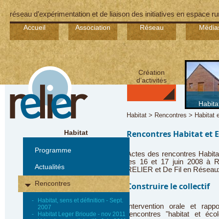
réseau d’expérimentation et de liaison des initiatives en espace ru
Accueil
Association
Réseau
Média
Création
d’activités
Habita
Habitat > Rencontres > Habitat e
Habitat
Rencontres Habitat et Ec
Programme
Actes des rencontres Habitat
les 16 et 17 juin 2008 à R
Actualités
RELIER et De Fil en Réseau
Rencontres
Construire le collectif
-
Habitat, sens et définition - Sept.
Intervention orale et rapp
2007
rencontres "habitat et éc
-
Habitat Leger Brioude - nov 2011