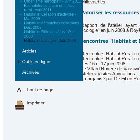
-
Urbanisme participatif - Juin 2011
Millevaches.
-
Écohabiter solidaire en milieu
rural - Avril 2011
Valoriser les ressources
-
Habitat et Création d’activités -
Mai 2009
-
Habitat et démarches collectives -
Rapport de l’atelier ayant 
Déc. 2008
écologie" en juin 2008 à Roy
-
Habitat et Rôle des élus - Oct.
2008
rencontres "Habitat et E
-
Habitat et écologie - Juin 2008
Articles
Rencontres Habitat Rural en 
Rencontres Habitat Rural en
Outils en ligne
Les 16 et 17 juin 2008
Le Villard Royère de Vassivi
Archives
Ateliers Visites Animations
co-organisé par De Fil en R
haut de page
imprimer