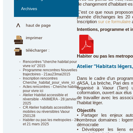
de changement d’habitant⋅es
Archives
C’est ce que nous proposons
journée d’échanges les 20 
Inscription
sur ce formulaire
a
haut de page
Intentions, programme et i
imprimer
télécharger :
Habiter ou pas les metropol
-
Rencontres "cherche habitat pour
Atelier “Habitats légers,
vivre ici" 2015
-
Programme rencontres Nouvelles
trajectoires - 21au23mai2015
Dans le cadre d’un program
-
Inscription rencontres
Cherche_habitat_pour_vivre_ici
dASA, La brèche, Pari des m
-
Actes rencontres - Cherche habitat
organisé à Vaour (Tarn) u
pour vivre ici
coformation, ouvert aux élus 
-
Atelier Habitat accessible et
de travailler avec les assoc
réversible - ANIMERA - 28 janvier
l’habitat léger.
2025
-
CR Atelier habitats accessibles
Objectifs
mobiles ou réversibles Vaour
• Partager les enjeux auto
250128
nombreux domaines : logemen
-
Habiter ou pas les metropoles - 20
et 21 mars 2025
démocratie
• Développer les liens e