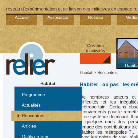
réseau d’expérimentation et de liaison des initiatives en espace ru
Accueil
Association
Réseau
Média
Création
d’activités
Habita
Habitat > Rencontres
Habitat
Habiter - ou pas - les m
Programme
De nombreux acteurs et c
difficultés et les inégali
Actualités
métropolitain. Certains obs
mouvements pour le remettre
Rencontres
à ce système dominant. Il n
à quelques-unes des pers
Articles
l’image des contributeurs⋅tri
Habiter les métropoles ?… 
Outils en ligne
avec les points de vue, réal