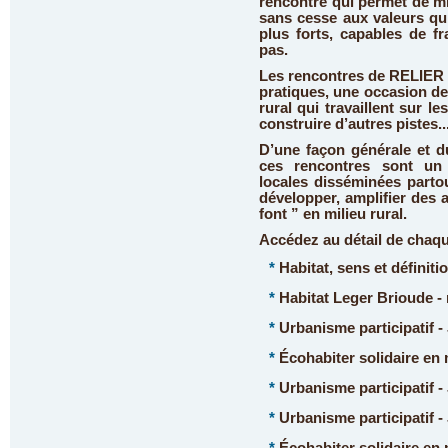
rencontre qui permet de mi
sans cesse aux valeurs qui
plus forts, capables de f
pas.
Les rencontres de RELIER 
pratiques, une occasion d
rural qui travaillent sur 
construire d’autres pistes..
D’une façon générale et d
ces rencontres sont un 
locales disséminées parto
développer, amplifier des 
font ” en milieu rural.
Accédez au détail de chaque
*
Habitat, sens et définiti
*
Habitat Leger Brioude -
*
Urbanisme participatif -
*
Écohabiter solidaire en m
*
Urbanisme participatif -
*
Urbanisme participatif -