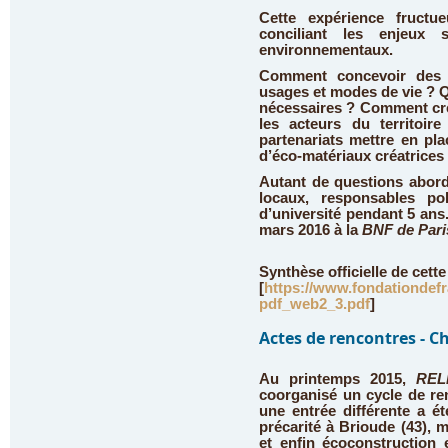
Cette expérience fructu
conciliant les enjeux s
environnementaux.
Comment concevoir des 
usages et modes de vie ? 
nécessaires ? Comment cré
les acteurs du territoir
partenariats mettre en pl
d’éco-matériaux créatrices
Autant de questions abord
locaux, responsables pol
d’université pendant 5 ans.
mars 2016
à la
BNF de Pari
Synthèse officielle de cett
[
https://www.fondationdefra
pdf_web2_3.pdf
]
Actes de rencontres - Ch
Au printemps 2015,
REL
coorganisé un cycle de ren
une entrée différente a é
précarité à Brioude (43), mo
et enfin écoconstruction 