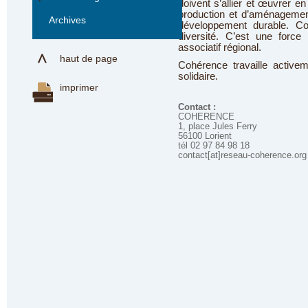
doivent s’allier et œuvrer 
production et d’aménagement
Archives
développement durable. C
diversité. C’est une force
associatif régional.
haut de page
Cohérence travaille activem
solidaire.
imprimer
Contact :
COHERENCE
1, place Jules Ferry
56100 Lorient
tél 02 97 84 98 18
contact[at]reseau-coherence.org