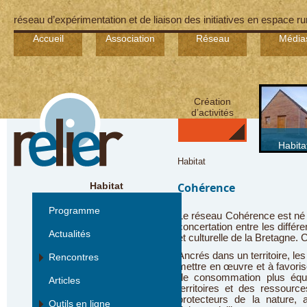
réseau d’expérimentation et de liaison des initiatives en espace ru
Accueil
Association
Réseau
Média
Création
d’activités
Habita
Habitat
Habitat
Cohérence
Programme
Le réseau Cohérence est né d
concertation entre les différ
Actualités
et culturelle de la Bretagne.
Ancrés dans un territoire, l
Rencontres
mettre en œuvre et à favori
de consommation plus équ
Articles
territoires et des ressour
protecteurs de la nature, 
Outils en ligne