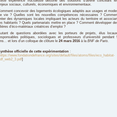
ette expérience fructueuse dessine des solutions d’avenir conciliant le
njeux sociaux, culturels, économiques et environnementaux.
omment concevoir des logements écologiques adaptés aux usages et mode
e vie ? Quelles sont les nouvelles compétences nécessaires ? Commen
réer des dynamiques locales impliquant les acteurs du territoire et associan
es habitants ? Quels partenariats mettre en place ? Comment développer de
ilières d’éco-matériaux créatrices d’emploi ?
utant de questions abordées avec les porteurs de projets, élus locaux
esponsables politiques, sociologues et professeurs d’université pendant 
ns... et lors d’un colloque de clôture le
24 mars 2016
à la
BNF de Paris
.
ynthèse officielle de cette expérimentation
:
https://www.fondationdefrance.org/sites/default/files/atoms/files/eco_habitat-
df_web2_3.pdf
]