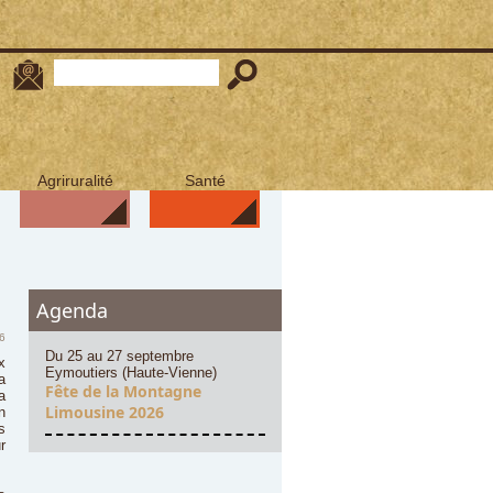
Agriruralité
Santé
Agenda
6
Du 25 au 27 septembre
x
Eymoutiers (Haute-Vienne)
a
Fête de la Montagne
a
Limousine 2026
n
s
r