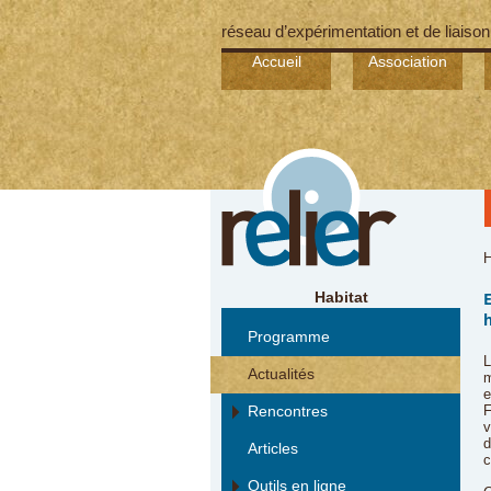
réseau d’expérimentation et de liaison
Accueil
Association
H
Habitat
Programme
L
Actualités
m
e
Rencontres
F
v
d
Articles
c
Outils en ligne