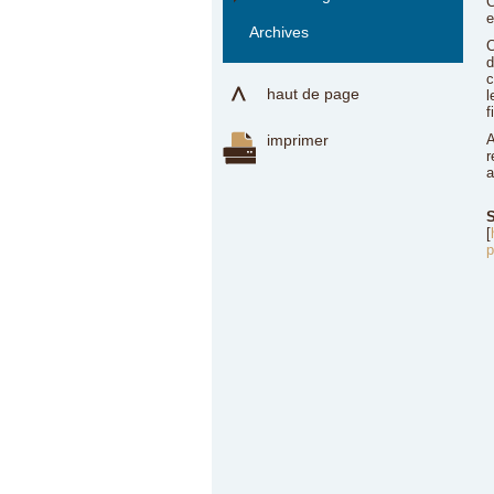
C
e
Archives
C
d
c
haut de page
l
f
imprimer
A
r
a
S
[
p