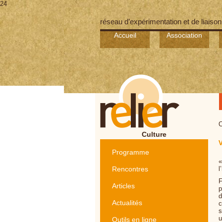
24
réseau d’expérimentation et de liaison
Accueil
Association
C
Culture
V
Programme
«
Rencontres
l
F
Articles
p
d
Actualités
c
s
u
Outils en ligne