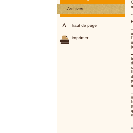
C
r
Archives
«
P
haut de page
–
u
imprimer
l
u
(
–
t
d
s
i
d
p
m
–
n
l
p
q
e
A