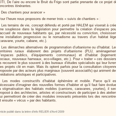
ITI, De l’aire ou encore le Bruit du Frigo sont partie prenante de ce projet d
encontres itinérantes.
 Des chantiers pour avancer »
our l’heure nous proposons de mener trois « suivis de chantiers » :
Les terrains de vie, concept défendu et porté par HALEM qui viserait à crée
ne souplesse dans la législation pour permettre la création d’espaces pou
’accueil de nouveaux habitants qui, par nécessité ou conviction, choisissen
ne installation progressive ou le nomadisme au travers d’un habitat lége
caravane, yourte, cabane, etc.).
Les démarches alternatives de programmation d’urbanisme ou d’habitat. Le
erritoires ruraux élaborent des projets d’urbanisme (PLU, aménagemen
’espaces publics, d’équipements communaux) et d’habitat (logement
ociaux, nouveaux hameaux, eco-villages, etc.). Pour « traiter » ces dossiers
ls recourent le plus souvent à des bureaux d’études spécialisés qui leur livren
es projets clé en main. Mais ils optent parfois pour la consultation citoyenn
roposée par des acteurs plus marginaux (souvent associatifs) qui animent de
édiations artistiques et participatives.
Les modes constructifs d’habitat éphémère et mobile. Parce qu’il es
écessaire d’imaginer des nouvelles formes d’habiter et qu’il faut faire évolue
a stigmatisation des habitats mobiles (camions, caravanes, yourtes), il ser
roposé à des architectes, artistes et constructeurs de participer à des atelier
ui permettront de créer des modules innovants présentés lors des rencontre
t ensuite « vécus » par des habitants.
rticle publié dans la lettre d’info RELIER d’Avril 2009