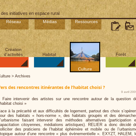
 des initiatives en espace rural
Réseau
Médias
Ressources
Création
d’activités
Habitat
Forêt
Culture
ulture > Archives
ers des rencontres itinérantes de l’habitat choisi ?
9 avril 20
 Faire intervenir des artistes sur une rencontre autour de la question d
’habitat choisi »
ace à la précarité et aux difficultés de logement, partout des choix s’opèren
our des habitats « hors-norme », des habitats groupés et des démarche
’urbanisme faisant intervenir des méthodes alternatives (participation e
apacitation citoyennes, médiations artistiques). RELIER a donc décidé d
olliciter des praticiens de l’habitat éphémère et mobile ou de l’urbanism
topique autour d’une rencontre « plus évènementielle ». EXYZT, HALEM, l