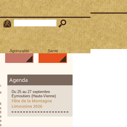
Agriruralité
Santé
Agenda
09
Du 25 au 27 septembre
e
Eymoutiers (Haute-Vienne)
Fête de la Montagne
t
Limousine 2026
s
t
e
e
e