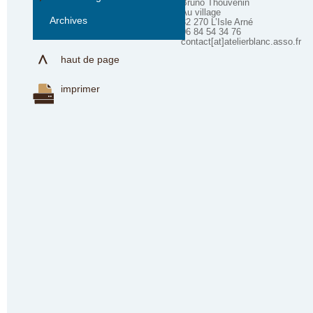
Bruno Thouvenin
Au village
Archives
32 270 L’Isle Arné
06 84 54 34 76
contact[at]atelierblanc.asso.fr
haut de page
imprimer