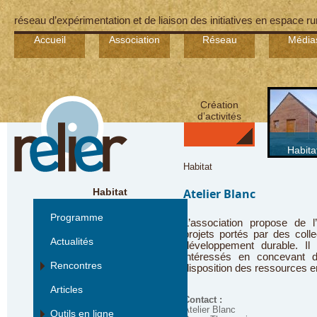
réseau d’expérimentation et de liaison des initiatives en espace ru
Accueil
Association
Réseau
Média
Création
d’activités
Habita
Habitat
Habitat
Atelier Blanc
Programme
L’association propose de 
projets portés par des coll
Actualités
développement durable. Il 
intéressés en concevant d
Rencontres
disposition des ressources en
Articles
Contact :
Atelier Blanc
Outils en ligne